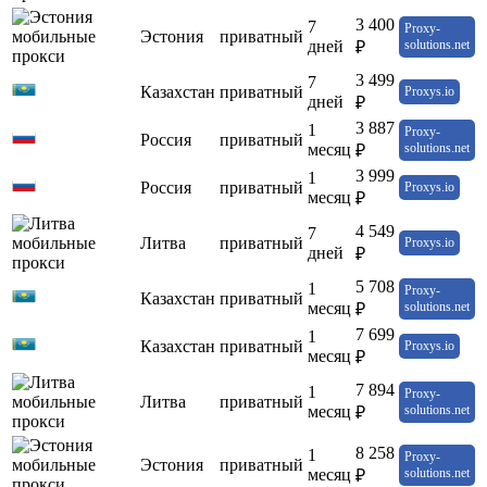
3 400
7
Proxy-
Эстония
приватный
дней
solutions.net
₽
3 499
7
Казахстан
приватный
Proxys.io
дней
₽
3 887
1
Proxy-
Россия
приватный
месяц
solutions.net
₽
3 999
1
Россия
приватный
Proxys.io
месяц
₽
4 549
7
Литва
приватный
Proxys.io
дней
₽
5 708
1
Proxy-
Казахстан
приватный
месяц
solutions.net
₽
7 699
1
Казахстан
приватный
Proxys.io
месяц
₽
7 894
1
Proxy-
Литва
приватный
месяц
solutions.net
₽
8 258
1
Proxy-
Эстония
приватный
месяц
solutions.net
₽