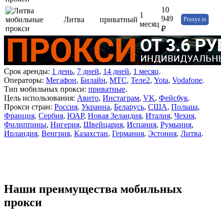
10
1
949
Литва
приватный
Proxys.io
месяц
₽
Срок аренды:
1 день
,
7 дней
,
14 дней
,
1 месяц
.
Операторы:
Мегафон
,
Билайн
,
МТС
,
Теле2
,
Yota
,
Vodafone
.
Тип мобильных прокси:
приватные
.
Цель использования:
Авито
,
Инстаграм
,
VK
,
Фейсбук
.
Прокси стран:
Россия
,
Украина
,
Беларусь
,
США
,
Польша
,
Франция
,
Сербия
,
ЮАР
,
Новая Зеландия
,
Италия
,
Чехия
,
Филиппины
,
Нигерия
,
Швейцария
,
Испания
,
Румыния
,
Ирландия
,
Венгрия
,
Казахстан
,
Германия
,
Эстония
,
Литва
.
Наши преимущества мобильных
прокси