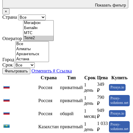
Показать фильтр
×
Страна
Оператор
Город
Срок
Отменить
# Ссылка
Фильтровать
Страна
Тип
Срок
Цена
Купить
349
1
Россия
приватный
Proxys.io
день
₽
790
1
Proxy-
Россия
приватный
день
solutions.net
₽
949
1
Россия
общий
Proxys.io
месяц
₽
1 033
1
Proxy-
Казахстан
приватный
день
solutions.net
₽