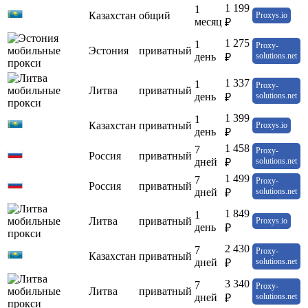
1 199
1
Казахстан
общий
Proxys.io
месяц
₽
1 275
1
Proxy-
Эстония
приватный
день
solutions.net
₽
1 337
1
Proxy-
Литва
приватный
день
solutions.net
₽
1 399
1
Казахстан
приватный
Proxys.io
день
₽
1 458
7
Proxy-
Россия
приватный
дней
solutions.net
₽
1 499
7
Proxy-
Россия
приватный
дней
solutions.net
₽
1 849
1
Литва
приватный
Proxys.io
день
₽
2 430
7
Proxy-
Казахстан
приватный
дней
solutions.net
₽
3 340
7
Proxy-
Литва
приватный
дней
solutions.net
₽