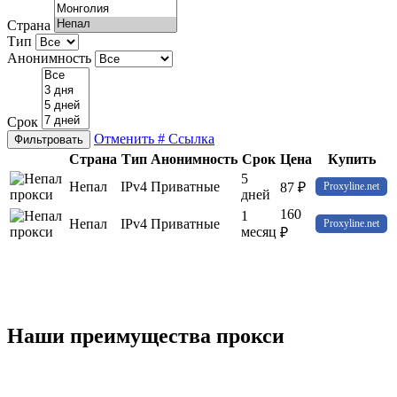
Страна
Тип
Анонимность
Срок
Отменить
# Ссылка
Фильтровать
Страна
Тип
Анонимность
Срок
Цена
Купить
5
Непал
IPv4
Приватные
87 ₽
Proxyline.net
дней
160
1
Непал
IPv4
Приватные
Proxyline.net
месяц
₽
Наши преимущества прокси