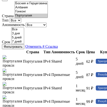
Страна
Тип
Анонимность
Срок
Отменить
# Ссылка
Фильтровать
Страна
Тип
Анонимность
Срок
Цена
Куп
5
Португалия
IPv4
Shared
62 ₽
Spacepr
дней
5
Португалия
IPv4
Приватные
87 ₽
Proxyli
дней
1
Португалия
IPv4
Shared
91 ₽
Spacepr
месяц
1
Португалия
IPv4
Приватные
99 ₽
Proxy6.
месяц