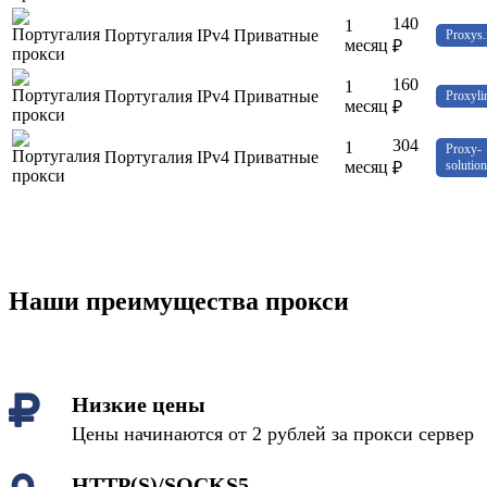
140
1
Португалия
IPv4
Приватные
Proxys.
месяц
₽
160
1
Португалия
IPv4
Приватные
Proxyli
месяц
₽
304
1
Proxy-
Португалия
IPv4
Приватные
месяц
solution
₽
Наши преимущества прокси
Низкие цены
Цены начинаются от 2 рублей за прокси сервер
HTTP(S)/SOCKS5