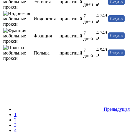
Эстония
приватный
Proxys.io
дней
₽
4 749
7
Индонезия
приватный
Proxys.io
дней
₽
4 749
7
Франция
приватный
Proxys.io
дней
₽
4 949
7
Польша
приватный
Proxys.io
дней
₽
Предыдущая
1
2
3
4