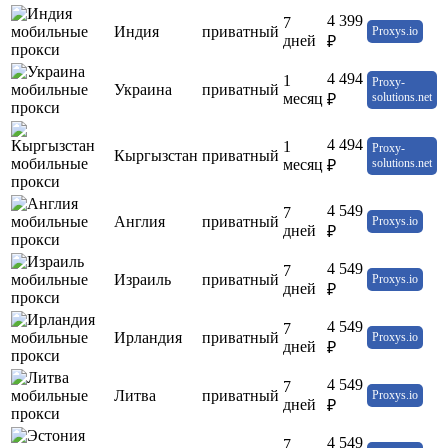
4 399
7
Индия
приватный
Proxys.io
дней
₽
4 494
1
Proxy-
Украина
приватный
месяц
solutions.net
₽
4 494
1
Proxy-
Кыргызстан
приватный
месяц
solutions.net
₽
4 549
7
Англия
приватный
Proxys.io
дней
₽
4 549
7
Израиль
приватный
Proxys.io
дней
₽
4 549
7
Ирландия
приватный
Proxys.io
дней
₽
4 549
7
Литва
приватный
Proxys.io
дней
₽
4 549
7