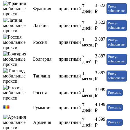
3 522
7
Proxy-
Франция
приватный
дней
solutions.net
₽
3 522
7
Proxy-
Латвия
приватный
дней
solutions.net
₽
3 887
1
Proxy-
Россия
приватный
месяц
solutions.net
₽
3 887
7
Proxy-
Болгария
приватный
дней
solutions.net
₽
3 887
1
Proxy-
Таиланд
приватный
месяц
solutions.net
₽
3 999
1
Россия
приватный
Proxys.io
месяц
₽
4 199
7
Румыния
приватный
Proxys.io
дней
₽
4 399
7
Армения
приватный
Proxys.io
дней
₽