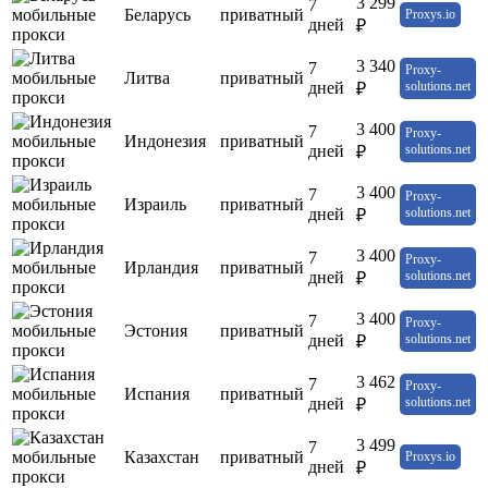
3 299
7
Беларусь
приватный
Proxys.io
дней
₽
3 340
7
Proxy-
Литва
приватный
дней
solutions.net
₽
3 400
7
Proxy-
Индонезия
приватный
дней
solutions.net
₽
3 400
7
Proxy-
Израиль
приватный
дней
solutions.net
₽
3 400
7
Proxy-
Ирландия
приватный
дней
solutions.net
₽
3 400
7
Proxy-
Эстония
приватный
дней
solutions.net
₽
3 462
7
Proxy-
Испания
приватный
дней
solutions.net
₽
3 499
7
Казахстан
приватный
Proxys.io
дней
₽