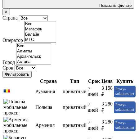
Показать фильтр
×
Страна
Оператор
Город
Срок
Фильтровать
Страна
Тип
Срок
Цена
Купить
3 158
7
Proxy-
Румыния
приватный
дней
solutions.net
₽
3 280
7
Proxy-
Польша
приватный
дней
solutions.net
₽
3 280
7
Proxy-
Армения
приватный
дней
solutions.net
₽